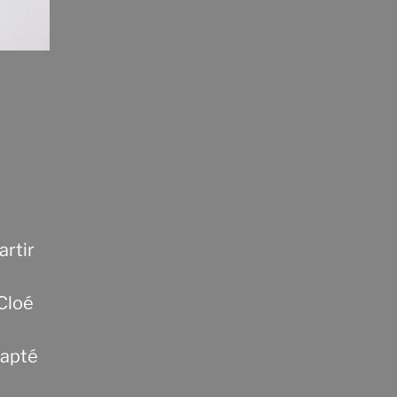
artir
 Cloé
dapté