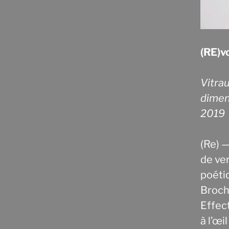
(RE)v
Vitrau
dimen
2019
(Re) —
de ver
poétiq
Broch
Effec
à l’œi