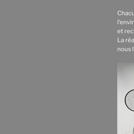
Chacu
l’envi
et rec
La réa
nous l