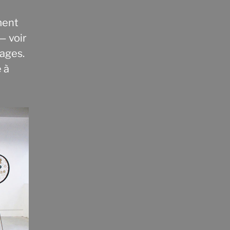
ment
— voir
lages.
e à