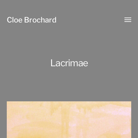
Cloe Brochard
Affic
le
menu
Lacrimae